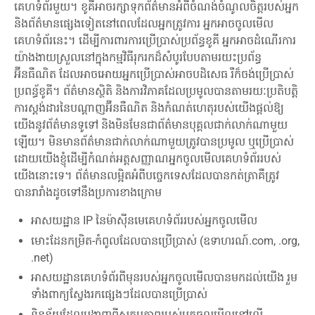
គេហទំព័រមួយ។ ខូគីអាចរក្សាទុកព័ត៌មានអំពីចំណង់ចំណូលចិត្តរបស់អ្នក
និងព័ត៌មានផ្សេងទៀតនៅពេលដែលអ្នកត្រូវការ អ្នកអាចចូលមើល
គេហទំព័រនេះ។ ដើម្បីការពារការប្រើប្រាស់ប្រព័ន្ធខូគី អ្នកអាចដំណើរការ
យ៉ាងងាយស្រួលនៅក្នុងកម្មវិធីរុករកដ៏សំបូរបែបតាមរយះប្រព័ន្ធ
អ៊ីនធឺណិត ដែលអាចអោយអ្នកប្រើប្រាស់អាចបដិសេធ រឺក៏ចង់ប្រើប្រាស់
ប្រពន្ធ័ខូគី។ ព័ត៌មានស្ថិតិ និងការវិភាគដែលប្រមូលបានតាមរយៈប្រតិបត្តិ
ការស្តង់ដារនៃបណ្តាញអ៊ីនធឺណិត និងកំណត់ហេតុរបស់យើងផ្តល់ឱ្យ
យើងនូវព័ត៌មានទូទៅ និងមិនមែនជាព័ត៌មានបុគ្គលជាក់លាក់ណាមួយ
ឡើយ។ មិនមានព័ត៌មានជាក់លាក់ណាមួយត្រូវបានប្រមូល ឬប្រើប្រាស់
ដោយយើងខ្ញុំដើម្បីកំណត់អត្តសញ្ញាណអ្នកចូលមើលគេហទំព័ររបស់
យើងនោះទេ។ ព័ត៌មានលម្អិតអំពីបច្ចេកទេសដែលបានកត់ត្រាគឺត្រូវ
បានរារាំងដូចទៅនឹងប្រការខាងក្រោម
អាសយដ្ឋាន IP នៃម៉ាស៊ីនមេគេហទំព័ររបស់អ្នកចូលមើល
មោះដែនកម្រិត-កំពូលដែលបានប្រើប្រាស់ (ឧទាហរណ៍.com, .org,
.net)
អាសយដ្ឋានគេហទំព័រពីមុនរបស់អ្នកចូលមើលបានមកដល់យើង រួម
ទាំងពាក្យស្វែងរកផ្សេងៗដែលបានប្រើប្រាស់
ទិន្នន័យដែលបង្ហាញពីសកម្មភាពរបស់អ្នកចូលមើលនៅលើ