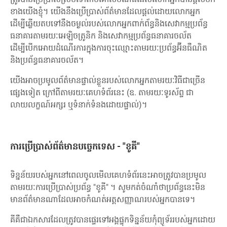
ខាងយើងខ្ញុំ។ យើងនឹងប្រើប្រាស់ព័ត៌មានដែលផ្តល់ដោយលោកអ្នក
ដើម្បីឆ្លើយតបទៅនឹងចម្ងល់របស់លោកអ្នកពាក់ព័ន្ធនិងសេវាកម្មប្រព័ន្ធ
ធនាគារតាមរយៈអេឡិចត្រូនិក និងសេវាកម្មប្រព័ន្ធធនាគារចល័ត
ដើម្បីបើកអោយដំណើរការក្នុងការចុះឈ្មោះតាមរយៈប្រព័ន្ធអ៊ីនធឺណិត
និងប្រព័ន្ធធនាគារចល័ត។
យើងអាចប្រមូលព័ត៌មានផ្ទាល់ខ្លួនរបស់លោកអ្នកតាមរយៈវិធីជាច្រើន
ផ្សេងទៀត ក្រៅពីតាមរយៈគេហទំព័រនេះ (ឧ. តាមរយៈទូរស័ព្ទ ជា
លាយលក្ខណ៍អក្សរ ឬទំនាក់ទំនងដោយផ្ទាល់)។
ការប្រើប្រាស់ព័ត៌មានបច្ចេកទេស - "ខូគី"
ទិន្នន័យរបស់អ្នកនៅពេលចូលមើលគេហទំព័រនេះអាចត្រូវបានប្រមូល
តាមរយៈការប្រើប្រាស់ប្រព័ន្ធ "ខូគី" ។ សូមកត់ចំណាំថាប្រព័ន្ធនេះមិន
មានព័ត៌មានណាដែលអាចកំណត់អត្តសញ្ញាណរបស់អ្នកបានទេ។
គីគឺជាឯកសារដែលត្រូវបានផ្ទេរទៅអង្គផ្ទុកទិន្នន័យកុំព្យូទ័ររបស់អ្នកដោយ