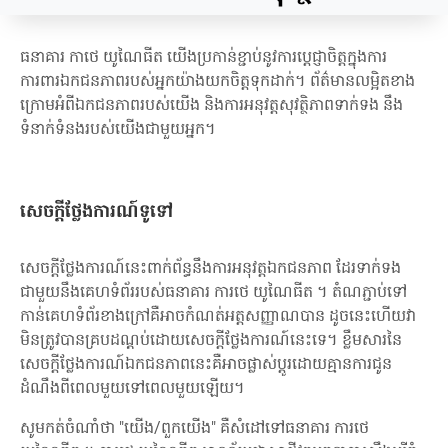
ធនាគារ កាថេ យូណៃធីត យើងប្រកាន់ខ្ជាប់នូវការប្តេជ្ញាចិត្តក្នុងការ
ការពារឯកជនភាពរបស់អ្នកយ៉ាងយកចិត្តទុកដាក់។ ព័ត៌មានលម្អិតខាង
ក្រោមអំពីឯកជនភាពរបស់យើង និងការអនុវត្តសុវត្ថិភាពទាក់ទង នឹង
ទំនាក់ទំនងរបស់យើងជាមួយអ្នក។
សេចក្តីថ្លែងការណ៍ទូទៅ
សេចក្តីថ្លែងការណ៍នេះពាក់ព័ន្ធនឹងការអនុវត្តឯកជនភាព ដែរទាក់ទង
ជាមួយនឹងគេហទំព័ររបស់ធនាគារ ការថេ យូណៃធីត ។ តំណភ្ជាប់ទៅ
កាន់គេហទំព័រខាងក្រៅគឺអាចកំណត់អត្តសញ្ញាណបាន ដូចនេះហើយវា
មិនត្រូវបានគ្របដណ្តប់ដោយសេចក្តីថ្លែងការណ៍នេះទេ។ ខ្លឹមសារនៃ
សេចក្ដីថ្លែងការណ៍ឯកជនភាពនេះគឺអាចផ្លាស់ប្តូរដោយគ្មានការជូន
ដំណឹងពីពេលមួយទៅពេលមួយឡើយ។
សូមកត់ចំណាំថា "យើង/ពួកយើង" គឺសំដៅទៅធនាគារ ការថេ