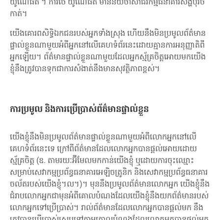
យូណៃធីត ។ ការថេ យូណៃធីត មានន័យថាសាជីវកម្មធនាគារសឹង្ហបុរីចំ
កាត់។
យើងគោរពសិទ្ធិឯកជនរបស់អ្នកទាំងស្រុង ហើយនឹងមិនប្រមូលព័ត៌មាន
ផ្ទាល់ខ្លួនណាមួយអំពីអ្នកនៅលើគេហទំព័រនេះដោយគ្មានការអនុញ្ញាតិពី
អ្នកឡើយ។ ព័ត៌មានផ្ទាល់ខ្លួនណាមួយដែលអ្នកស្ម័គ្រចិត្តអោយមកយើង
ខ្ញុំនឹងត្រូវបានទុកជាការសំងាត់នឹងមានសុវត្ថិភាពខ្ពស់។
ការប្រមូល និងការប្រើប្រាស់ព័ត៌មានផ្ទាល់ខ្លួន
យើងខ្ញុំនឹងមិនប្រមូលព័ត៌មានផ្ទាល់ខ្លួនណាមួយអំពីលោកអ្នកនៅលើ
គេហទំព័រនេះទេ ក្រៅពីព័ត៌មានដែលលោកអ្នកបានផ្តល់អោយដោយ
ស្ម័គ្រចិត្ត (ឧ. តាមរយៈអ៊ីមែលមកកាន់យើងខ្ញុំ ឬដោយការចុះឈ្មោះ
សម្រាប់សេវាកម្មប្រព័ន្ធធនាគារអេឡិចត្រូនិក និងសេវាកម្មប្រព័ន្ធធនាគារ
ចល័តរបស់យើងខ្ញុំ។ល។)។ មុននឹងប្រមូលព័ត៌មានលោកអ្នក យើងខ្ញុំនឹង
ជំរាបលោកអ្នកជាមុនអំពីគោលបំណងដែលយើងខ្ញុំនឹងយកព័ត៌មានរបស់
លោកអ្នកទៅប្រើប្រាស់។ រាល់ព័ត៌មានដែលលោកអ្នកបានផ្តល់មក នឹង
ត្រូវបានប្រើប្រាស់ស្របទៅតាមគោលបំណងដែលលោកអ្នកបានផ្តល់មក