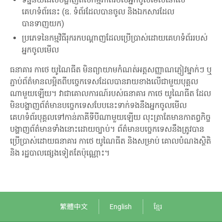
គេហទំព័រនេះ (ឧ. ទំព័រដែលបានចូល និងឯកសារដែល
បានទាញយក)
ប្រភេទនៃកម្មវិធីរុករកបណ្តាញដែលប្រើប្រាស់ដោយគេហទំព័ររបស់
អ្នកចូលមើល
ធនាគារ កាថេ យូណៃធីត មិនព្យាយាមកំណត់អត្តសញ្ញាណភ្ញៀវម្នាក់ៗ ឬ
ភ្ជាប់ព័ត៌មានលម្អិតពីបច្ចេកទេសដែលបានរាយខាងលើជាមួយបុគ្គល
ណាមួយឡើយ។ វាជាគោលការណ៍របស់ធនាគារ កាថេ យូណៃធីត ដែល
មិនបង្ហាញព័ត៌មានបច្ចេកទេសបែបនេះទាក់ទងនឹងអ្នកចូលមើល
គេហទំព័របុគ្គលទៅកាន់ភាគីទីបីណាមួយឡើយ លុះត្រាតែមានកាតព្វកិច្ច
បង្ហាញព័ត៌មានទាំងនោះដោយច្បាប់។ ព័ត៌មានបច្ចេកទេសនឹងត្រូវបាន
ប្រើប្រាស់ដោយធនាគារ កាថេ យូណៃធីត និងសម្រាប់ គោលបំណងស្ថិតិ
និង រដ្ឋបាលផ្សេងទៀតតែប៉ុណ្ណោះ។
繁體中文
English
ខ្មែរ