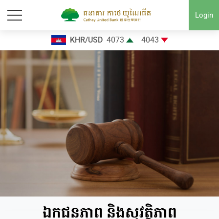
Login
KHR/USD
4073
4043
ឯកជនភាព​ និងសុវត្ថិភាព