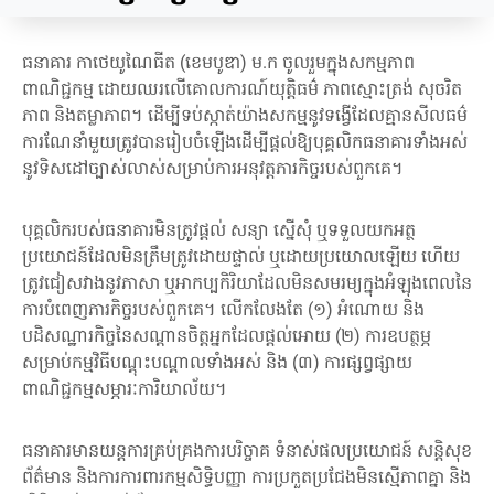
ធនាគារ កាថេយូណៃធីត (ខេមបូឌា) ម.ក ចូលរួមក្នុងសកម្មភាព
ពាណិជ្ជកម្ម ដោយឈរលើគោលការណ៍យុត្តិធម៌ ភាពស្មោះត្រង់ សុចរិត
ភាព និងតម្លាភាព។ ដើម្បីទប់ស្កាត់យ៉ាងសកម្មនូវទង្វើដែលគ្មានសីលធម៌
ការណែនាំមួយត្រូវបានរៀបចំឡើងដើម្បីផ្តល់ឱ្យបុគ្គលិកធនាគារទាំងអស់
នូវទិសដៅច្បាស់លាស់សម្រាប់ការអនុវត្តភារកិច្ចរបស់ពួកគេ។
បុគ្គលិករបស់ធនាគារមិនត្រូវផ្តល់ សន្យា ស្នើសុំ ឬទទួលយកអត្ថ
ប្រយោជន៍ដែលមិនត្រឹមត្រូវដោយផ្ទាល់ ឬដោយប្រយោលឡើយ ហើយ
ត្រូវជៀសវាងនូវភាសា ឬអាកប្បកិរិយាដែលមិនសមរម្យក្នុងអំឡុងពេលនៃ
ការបំពេញភារកិច្ចរបស់ពួកគេ។ លើកលែងតែ (១) អំណោយ និង
បដិសណ្ឋារកិច្ចនៃសណ្តានចិត្តអ្នកដែលផ្តល់អោយ (២) ការឧបត្ថម្ភ
សម្រាប់កម្មវិធីបណ្តុះបណ្តាលទាំងអស់ និង (៣) ការផ្សព្វផ្សាយ
ពាណិជ្ជកម្មសម្ភារៈការិយាល័យ។
ធនាគារមានយន្តការគ្រប់គ្រងការបរិច្ចាគ ទំនាស់ផលប្រយោជន៍ សន្តិសុខ
ព័ត៌មាន និងការការពារកម្មសិទ្ធិបញ្ញា ការប្រកួតប្រជែងមិនស្មើភាពគ្នា និង