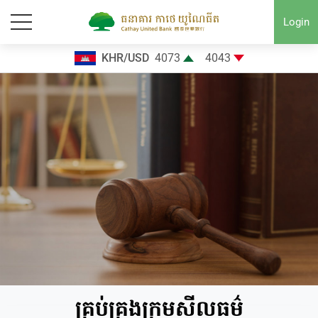
Login
KHR/USD
4073
4043
គ្រប់គ្រងក្រមសីលធម៌