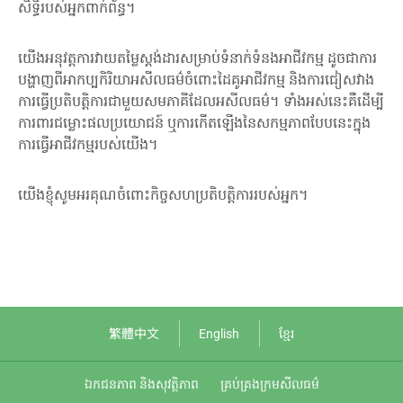
សិទ្ធិរបស់អ្នកពាក់ព័ន្ធ។
យើងអនុវត្តការវាយតម្លៃស្ដង់ដារសម្រាប់ទំនាក់ទំនងអាជីវកម្ម ដូចជាការ
បង្ហាញពីអាកប្បកិរិយាអសីលធម៌ចំពោះដៃគូអាជីវកម្ម និងការជៀសវាង
ការធ្វើប្រតិបត្តិការជាមួយសមភាគីដែលអសីលធម៌។ ទាំងអស់នេះគឺដើម្បី
ការពារជម្លោះផលប្រយោជន៍ ឬការកើតឡើងនៃសកម្មភាពបែបនេះក្នុង
ការធ្វើអាជីវកម្មរបស់យើង។
យើងខ្ញុំសូមអរគុណចំពោះកិច្ចសហប្រតិបត្តិការរបស់អ្នក។
繁體中文
English
ខ្មែរ
ឯកជនភាព​ និងសុវត្ថិភាព
គ្រប់គ្រងក្រមសីលធម៌